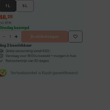
1 L
5 L
48
,
28
incl. BTW
Dinsdag bezorgd
In winkelwagen
Nog 2 beschikbaar
Gratis verzending vanaf €50,-
Vandaag voor 18:00u besteld = morgen in huis
Retourtermijn van 30 dagen
Verfwebwinkel is Kiyoh gecertificeerd