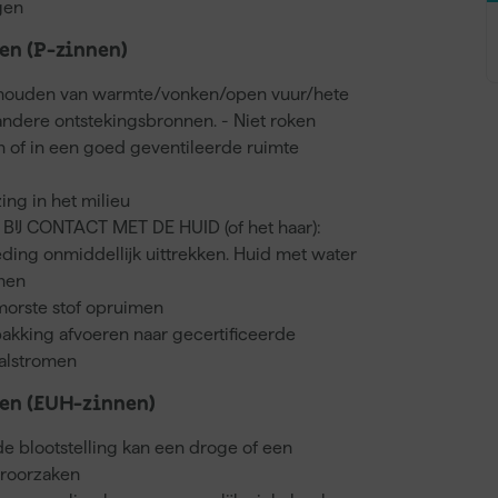
gen
n (P-zinnen)
 houden van warmte/vonken/open vuur/hete
ndere ontstekingsbronnen. - Niet roken
en of in een goed geventileerde ruimte
ing in het milieu
BIJ CONTACT MET DE HUID (of het haar):
eding onmiddellijk uittrekken. Huid met water
hen
morste stof opruimen
akking afvoeren naar gecertificeerde
valstromen
en (EUH-zinnen)
 blootstelling kan een droge of een
eroorzaken