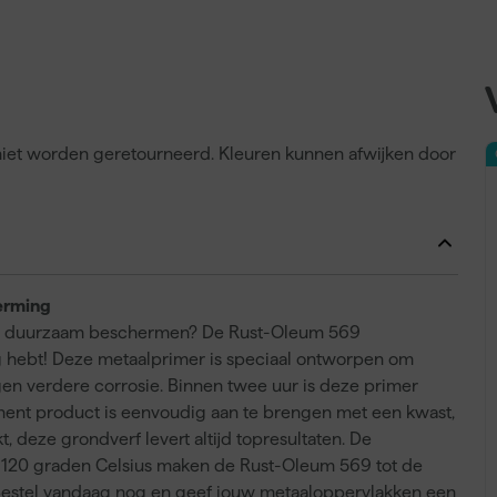
n niet worden geretourneerd. Kleuren kunnen afwijken door
erming
e ze duurzaam beschermen? De Rust-Oleum 569
g hebt! Deze metaalprimer is speciaal ontworpen om
en verdere corrosie. Binnen twee uur is deze primer
nent product is eenvoudig aan te brengen met een kwast,
rkt, deze grondverf levert altijd topresultaten. De
 120 graden Celsius maken de Rust-Oleum 569 tot de
Bestel vandaag nog en geef jouw metaaloppervlakken een