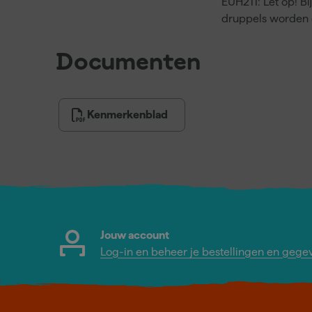
EUH211: Let op! Bi
druppels worden 
Documenten
Kenmerkenblad
Jouw account
Log-in en beheer je bestellingen en gege