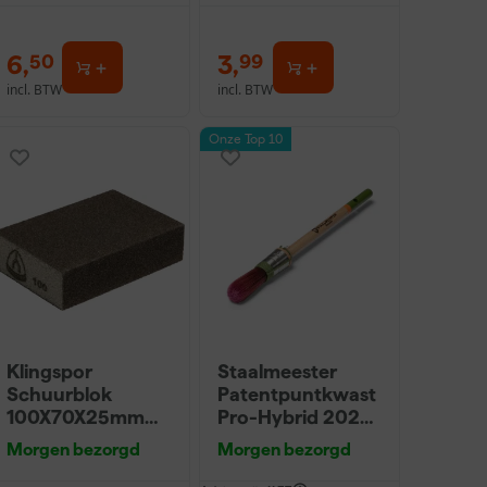
6
,
3
,
50
99
incl. BTW
incl. BTW
Onze Top 10
Klingspor
Staalmeester
Schuurblok
Patentpuntkwast
100X70X25mm
Pro-Hybrid 2020
Sk 500 P220
- 10 (2cm)
Morgen bezorgd
Morgen bezorgd