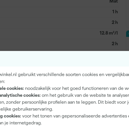
Mat
1 h
2 h
12.8 m²/l
2 h
8 d
Airless spuitapparatuur, Kwast, Roller
nkel.nl gebruikt verschillende soorten cookies en vergelijkba
en:
ele cookies:
noodzakelijk voor het goed functioneren van de w
analytische cookies:
om het gebruik van de website te analyse
Mengverf
n, zonder persoonlijke profielen aan te leggen. Dit biedt voor 
Op kleur gemengd
elijke gebruikerservaring.
g cookies:
voor het tonen van gepersonaliseerde advertenties 
n je internetgedrag.
A