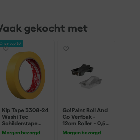
Vaak gekocht met
Onze Top 10
Kip Tape 3308-24
Go!Paint Roll And
Washi Tec
Go Verfbak -
Schilderstape
12cm Roller - 0,5L
Gold - 24mm x
+ 5 Inzetbakken
Morgen bezorgd
Morgen bezorgd
50m