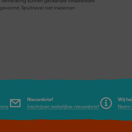
j verneveling kunnen gevaarlijke inhaleerbare
gevormd. Spuitnevel niet inademen
Nieuwsbrief
Wij he
vens
Inschrijven wekelijkse nieuwsbrief
Neem c