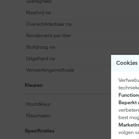
Glansgraad
Kleefvrij na
Overschilderbaar na
Rendement per liter
Stofdroog na
Uitgehard na
Cookies
Verwerkingsmethode
Verfwebwi
Kleuren
techniek
Function
Beperkt 
Hoofdkleur
verbetere
Kleurnaam
best mog
Marketin
Specificaties
volgen va