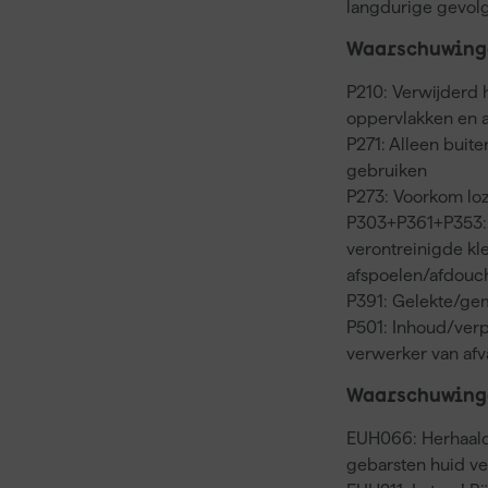
langdurige gevol
Waarschuwinge
P210: Verwijderd
oppervlakken en a
P271: Alleen buit
gebruiken
P273: Voorkom loz
P303+P361+P353: 
verontreinigde kl
afspoelen/afdouc
P391: Gelekte/ge
P501: Inhoud/verp
verwerker van af
Waarschuwing
EUH066: Herhaalde
gebarsten huid v