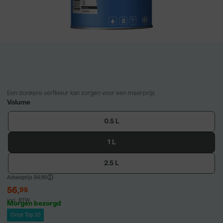
Een donkere verfkleur kan zorgen voor een meerprijs.
Volume
0.5 L
1 L
2.5 L
Adviesprijs
84,95
56
,
95
incl. BTW
Morgen bezorgd
Onze Top 10