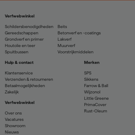
Verfwebwinkel
Schildersbenodigdheden
Beits
Gereedschappen
Betonverf en -coatings
Grondverf en primer
Lakverf
Houtolie en teer
Muurverf
Spuitbussen
Voorstrijkmiddelen
Hulp & contact
Merken
Klantenservice
SPS
Verzenden & retourneren
Sikkens
Betaalmogelijkheden
Farrow & Ball
Zakelijk
Wijzonol
Little Greene
Verfwebwinkel
PrimaCover
Rust-Oleum
Over ons
Vacatures
Showroom
Nieuws