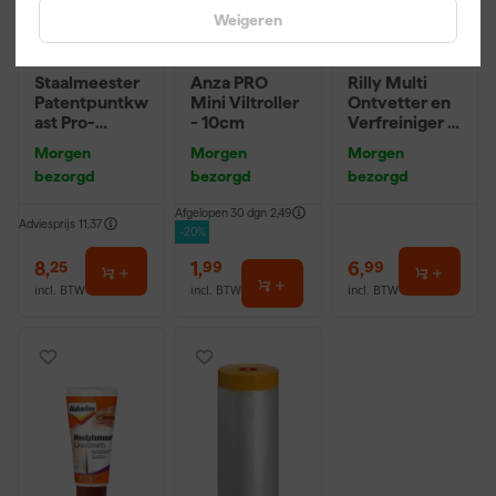
Weigeren
Staalmeester
Anza PRO
Rilly Multi
Patentpuntkw
Mini Viltroller
Ontvetter en
ast Pro-
- 10cm
Verfreiniger –
Hybrid 2020 -
0,5L
Morgen
Morgen
Morgen
10 (2cm)
bezorgd
bezorgd
bezorgd
Afgelopen 30 dgn
2,49
Adviesprijs
11,37
-20%
8
,
1
,
6
,
25
99
99
incl. BTW
incl. BTW
incl. BTW