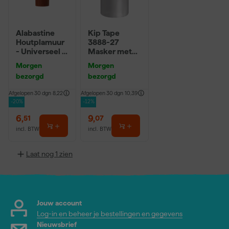
Alabastine
Kip Tape
Houtplamuur
3888-27
- Universeel -
Masker met
250g
Washi Tape -
Morgen
Morgen
2,7 x 20m
bezorgd
bezorgd
Afgelopen 30 dgn
8,22
Afgelopen 30 dgn
10,39
-20%
-12%
6
,
9
,
51
07
incl. BTW
incl. BTW
Laat nog 1 zien
Jouw account
Log-in en beheer je bestellingen en gegevens
Nieuwsbrief