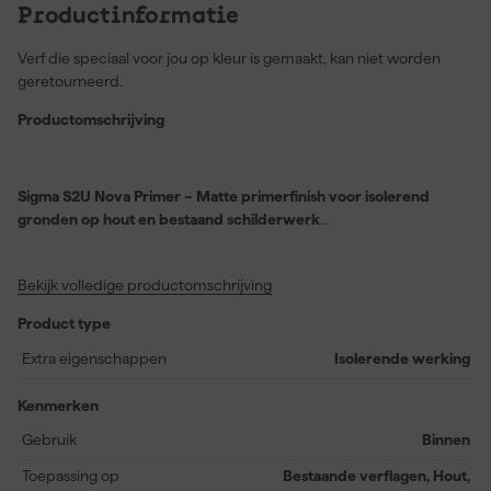
Productinformatie
Verf die speciaal voor jou op kleur is gemaakt, kan niet worden
geretourneerd.
Productomschrijving
Sigma S2U Nova Primer – Matte primerfinish voor isolerend
gronden op hout en bestaand schilderwerk
Sigma S2U Nova Primer is een matte primer die je gebruikt om
hout en bestaande verflagen strak te gronden voor een
Bekijk volledige productomschrijving
dekkende aflak. Je krijgt een gelijkmatige basislaag die de
hechting verbetert en de afwerking rustiger laat ogen. De
Product type
isolerende werking helpt vlekken en doorslag te beperken zodat
je eindlaag mooier opdroogt en langer netjes blijft.
Extra eigenschappen
Isolerende werking
Wat is de voorbewerking van Sigma S2U Nova Primer?
Kenmerken
Je begint met reinigen en ontvetten zodat vuil en vet de hechting
Gebruik
Binnen
niet verstoren. Op nieuw hout schuur je glad en verwijder je stof
waarna je eventuele beschadigingen plamuurt en opnieuw licht
Toepassing op
Bestaande verflagen, Hout,