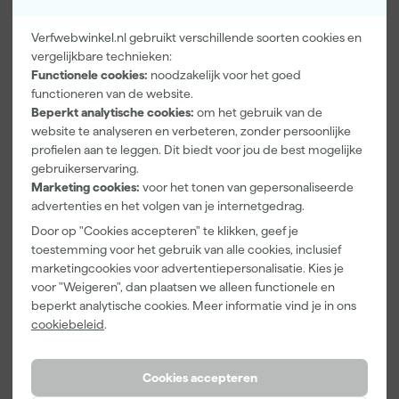
wordt op kleur gemengd en kan niet geretourneerd worden. Is er
iets mis met de kleur neem dan contact op met de
Verfwebwinkel.nl gebruikt verschillende soorten cookies en
klantenservice. Wil je zakelijk bestellen lees dan verder over
vergelijkbare technieken:
zakelijk bestellen.
Functionele cookies:
noodzakelijk voor het goed
Paintura
Go!Paint Roll
Klingspor
Lucamax
And Go
Schuurblok
functioneren van de website.
Washi tape -
Verfbak -
100X70X25m
Beperkt analytische cookies:
om het gebruik van de
50mx24mm
12cm Roller -
m Sk 500
website te analyseren en verbeteren, zonder persoonlijke
Morgen
Morgen
Morgen
0,5L + 5
P220
profielen aan te leggen. Dit biedt voor jou de best mogelijke
bezorgd
bezorgd
bezorgd
Inzetbakken
gebruikerservaring.
Marketing cookies:
voor het tonen van gepersonaliseerde
Adviesprijs
6,00
advertenties en het volgen van je internetgedrag.
3
,
3
,
1
,
99
99
39
Door op "Cookies accepteren" te klikken, geef je
incl. BTW
incl. BTW
incl. BTW
toestemming voor het gebruik van alle cookies, inclusief
marketingcookies voor advertentiepersonalisatie. Kies je
Onze Top 10
Onze Top 10
Onze Top 10
voor "Weigeren", dan plaatsen we alleen functionele en
beperkt analytische cookies. Meer informatie vind je in ons
cookiebeleid
.
Cookies accepteren