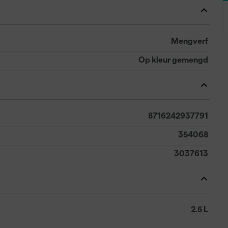
Mengverf
Op kleur gemengd
8716242937791
354068
3037613
2.5 L