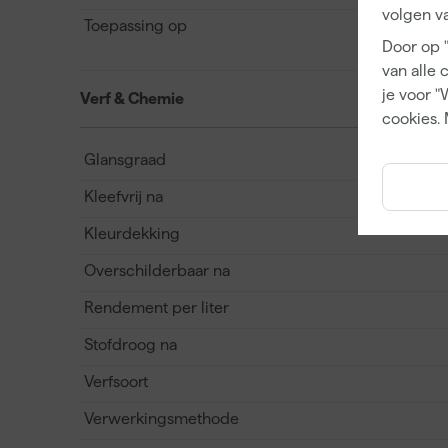
volgen va
Toepassing op
Door op 
van alle 
je voor "
Verf & Chemie
cookies. 
Glansgraad
Kleefvrij na
Kleurdekking
Overschilderbaar na
Rendement per liter
Stofdroog na
Verfsoort
Verwerkingsmethode