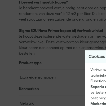
Hoeveel verf moet ik kopen?
Je berekent hoeveel verf je nodig hebt door de opp
rendement van deze verf is 12 m2 per liter. Dit is e
veel structuur of een zuigende ondergrond en bij ov
Sigma S2U Nova Primer kopen bij Verfwebwinkel
Je koopt deze isolerende watergedragen primer voo
Verfwebwinkel. Deze verf wordt op kleur gemengd e
kleur neem dan contact op met de klantenservice. Wi
bestellen.
Cookies
Product type
Verfwebwi
techniek
Extra eigenschappen
Function
Beperkt 
Kenmerken
verbetere
best mog
Gebruik
Marketin