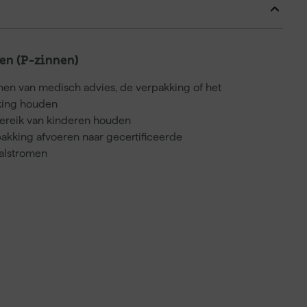
n (P-zinnen)
nnen van medisch advies, de verpakking of het
kking houden
bereik van kinderen houden
akking afvoeren naar gecertificeerde
valstromen