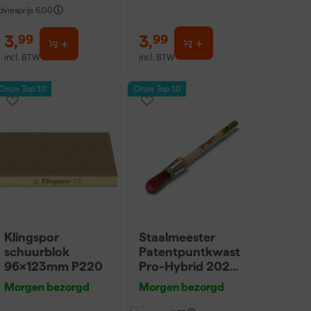
dviesprijs
6,00
3
,
3
,
99
99
incl. BTW
incl. BTW
Onze Top 10
Onze Top 10
Klingspor
Staalmeester
schuurblok
Patentpuntkwast
96x123mm P220
Pro-Hybrid 2020
- 10 (2cm)
Morgen bezorgd
Morgen bezorgd