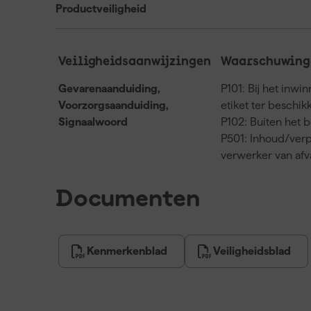
Productveiligheid
Veiligheidsaanwijzingen
Waarschuwinge
Gevarenaanduiding,
P101: Bij het inwi
Voorzorgsaanduiding,
etiket ter beschi
Signaalwoord
P102: Buiten het 
P501: Inhoud/verp
verwerker van af
Documenten
Kenmerkenblad
Veiligheidsblad