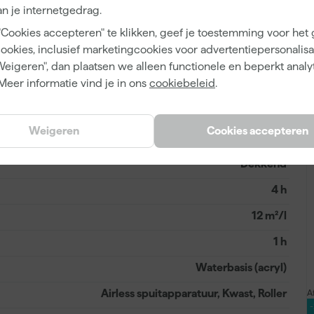
n je internetgedrag.
Bestaande verflagen, Hout, Kunststof, Non-ferro
"Cookies accepteren" te klikken, geef je toestemming voor het
metalen
cookies, inclusief marketingcookies voor advertentiepersonalisat
Weigeren", dan plaatsen we alleen functionele en beperkt analy
Meer informatie vind je in ons
cookiebeleid
.
Mat
Weigeren
Cookies accepteren
3 h
Dekkend
4 h
12 m²/l
1 h
Waterbasis (acryl)
Airless spuitapparatuur, Kwast, Roller
A