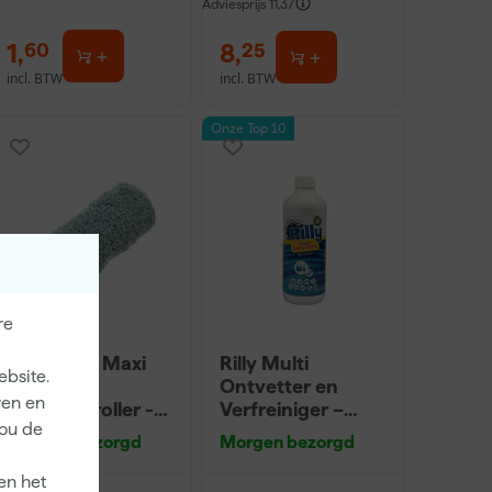
Adviesprijs
11,37
1
,
8
,
60
25
incl. BTW
incl. BTW
Onze Top 10
re
Anza PRO Maxi
Rilly Multi
ebsite.
Micmex
Ontvetter en
ren en
muurverfroller -
Verfreiniger –
jou de
18cm
0,5L
Morgen bezorgd
Morgen bezorgd
en het
dviesprijs
8,53