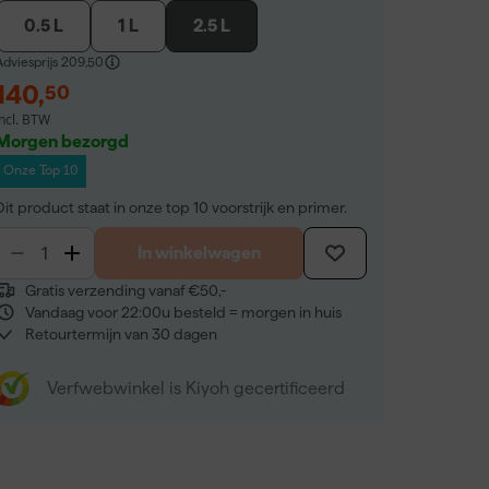
0.5 L
1 L
2.5 L
dviesprijs
209,50
140
,
50
incl. BTW
Morgen bezorgd
Onze Top 10
Dit product staat in onze top 10 voorstrijk en primer.
In winkelwagen
Gratis verzending vanaf €50,-
Vandaag voor 22:00u besteld = morgen in huis
Retourtermijn van 30 dagen
Verfwebwinkel is Kiyoh gecertificeerd