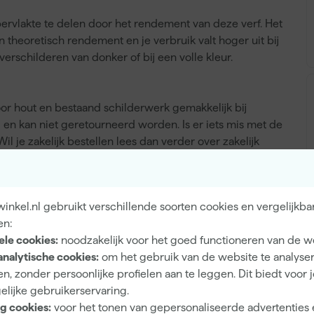
ervlakte te delen door het rendement van deze verf. Het
en theoretisch rendement en je verbruik valt hoger uit bij
erschilderen van donker of bij een volle kleur.
r hout en bestaand schilderwerk gemakkelijk bij
n kan niet geretourneerd worden. Is er iets mis met de
l je zakelijk bestellen lees dan verder over zakelijk
nkel.nl gebruikt verschillende soorten cookies en vergelijkba
en:
Isolerende werking
ele cookies:
noodzakelijk voor het goed functioneren van de w
analytische cookies:
om het gebruik van de website te analyse
n, zonder persoonlijke profielen aan te leggen. Dit biedt voor 
elijke gebruikerservaring.
Binnen
g cookies:
voor het tonen van gepersonaliseerde advertenties 
A