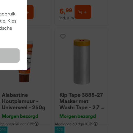
7
,
6
,
38
99
 gebruik
incl. BTW
incl. BTW
ie. Kies
tische
Alabastine
Kip Tape 3888-27
Houtplamuur -
Masker met
Universeel - 250g
Washi Tape - 2,7 x
20m
Morgen bezorgd
Morgen bezorgd
fgelopen 30 dgn
8,22
Afgelopen 30 dgn
10,39
-20%
-12%