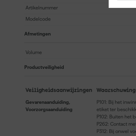
Artikelnummer
Modelcode
Afmetingen
Volume
Productveiligheid
Veiligheidsaanwijzingen
Waarschuwinge
Gevarenaanduiding,
P101: Bij het inwi
Voorzorgsaanduiding
etiket ter beschi
P102: Buiten het 
P262: Contact met
P312: Bij onwel 