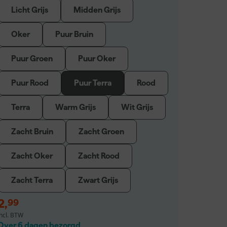
Licht Grijs
Midden Grijs
Oker
Puur Bruin
Puur Groen
Puur Oker
Puur Rood
Puur Terra
Rood
Terra
Warm Grijs
Wit Grijs
Zacht Bruin
Zacht Groen
Zacht Oker
Zacht Rood
Zacht Terra
Zwart Grijs
2
,
99
incl. BTW
Over 6 dagen bezorgd