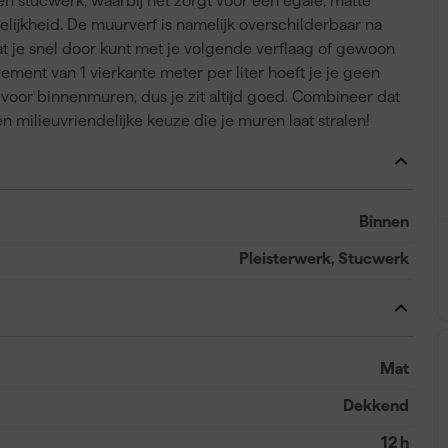
en stucwerk, waarbij het zorgt voor een egale, matte
lijkheid. De muurverf is namelijk overschilderbaar na
dat je snel door kunt met je volgende verflaag of gewoon
ment van 1 vierkante meter per liter hoeft je je geen
 voor binnenmuren, dus je zit altijd goed. Combineer dat
 milieuvriendelijke keuze die je muren laat stralen!
Binnen
Pleisterwerk, Stucwerk
Mat
Dekkend
12 h