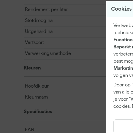
Cookies
Rendement per liter
Stofdroog na
Verfwebwi
Uitgehard na
techniek
Function
Verfsoort
Beperkt 
Verwerkingsmethode
verbetere
best mog
Kleuren
Marketin
volgen va
Door op 
Hoofdkleur
van alle 
Kleurnaam
je voor "
cookies. 
Specificaties
EAN