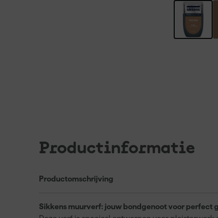
Productinformatie
Productomschrijving
Sikkens muurverf: jouw bondgenoot voor perfect 