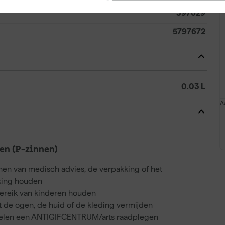
397629
5797672
0.03 L
A
n (P-zinnen)
nnen van medisch advies, de verpakking of het
kking houden
bereik van kinderen houden
 de ogen, de huid of de kleding vermijden
voelen een ANTIGIFCENTRUM/arts raadplegen