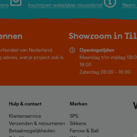
vens
Inschrijven wekelijkse nieuwsbrief
Neem c
kennen
Showroom in Ti
erfwinkel van Nederland.
Openingstijden
 advies, wat je project ook is.
Maandag t/m vrijdag 08:0
18:00
Zaterdag 08:00 - 16:00
Hulp & contact
Merken
Klantenservice
SPS
Verzenden & retourneren
Sikkens
Betaalmogelijkheden
Farrow & Ball