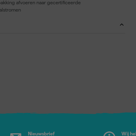
akking afvoeren naar gecertificeerde
valstromen
Nieuwsbrief
Wij he