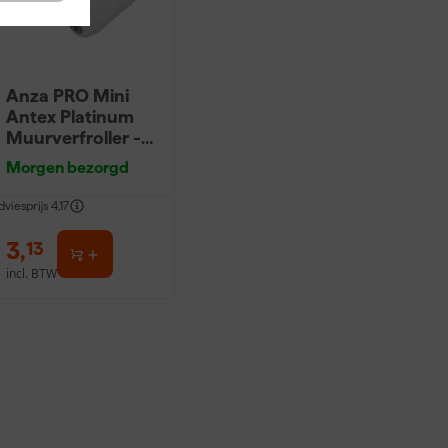
Anza PRO Mini
Antex Platinum
Muurverfroller -
5cm (2st)
Morgen bezorgd
dviesprijs
4,17
3
,
13
incl. BTW