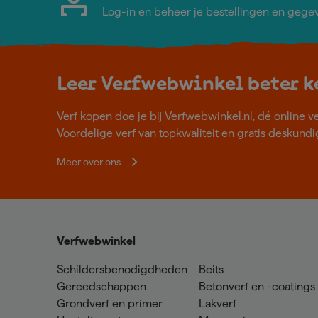
Log-in en beheer je bestellingen en gege
Leer Verfwebwinkel beter 
Verf kopen doe je bij Verfwebwinkel.nl, dé online v
Voordelige verf van topkwaliteit en gratis deskundig
Meer over ons
Verfwebwinkel
Schildersbenodigdheden
Beits
Gereedschappen
Betonverf en -coatings
Grondverf en primer
Lakverf