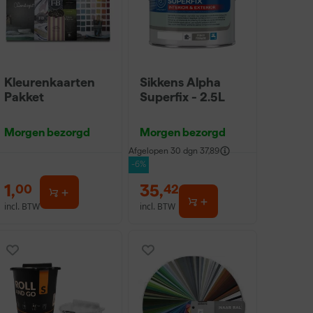
Kleurenkaarten
Sikkens Alpha
Pakket
Superfix - 2.5L
Morgen bezorgd
Morgen bezorgd
Afgelopen 30 dgn
37,89
-6%
1
,
35
,
00
42
incl. BTW
incl. BTW