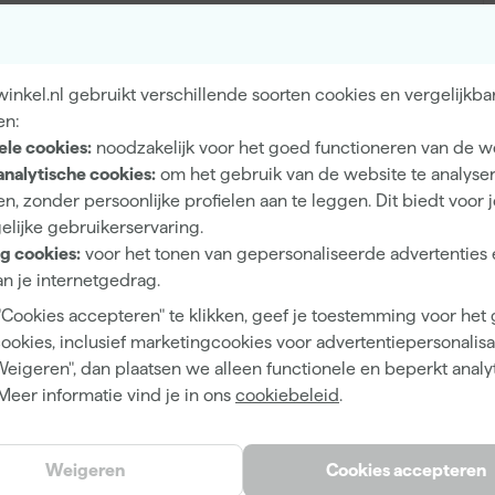
1 m²/l
2 h
nkel.nl gebruikt verschillende soorten cookies en vergelijkba
48 h
en:
ele cookies:
noodzakelijk voor het goed functioneren van de w
Waterbasis (acryl)
analytische cookies:
om het gebruik van de website te analyse
Roller
n, zonder persoonlijke profielen aan te leggen. Dit biedt voor 
elijke gebruikerservaring.
g cookies:
voor het tonen van gepersonaliseerde advertenties 
n je internetgedrag.
"Cookies accepteren" te klikken, geef je toestemming voor het
Bruin
cookies, inclusief marketingcookies voor advertentiepersonalisat
Puur Terra
Weigeren", dan plaatsen we alleen functionele en beperkt analy
Meer informatie vind je in ons
cookiebeleid
.
Weigeren
Cookies accepteren
8711115378886