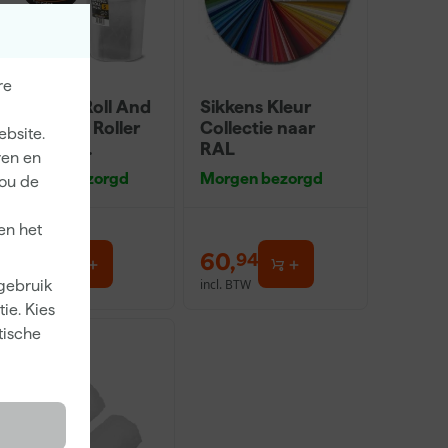
re
Go!Paint Roll And
Sikkens Kleur
Go 1,25L - Roller
Collectie naar
ebsite.
10cm + 3
RAL
ren en
Inzetbakken
Morgen bezorgd
Morgen bezorgd
jou de
en het
5
,
60
,
49
94
incl. BTW
incl. BTW
 gebruik
ie. Kies
tische