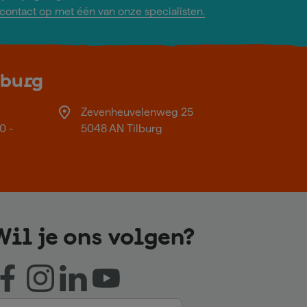
ontact op met één van onze specialisten.
lburg
Zevenheuvelenweg 25
0 -
5048 AN Tilburg
Wil je ons volgen?