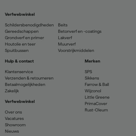
Verfwebwinkel
Schildersbenodigdheden
Beits
Gereedschappen
Betonverf en -coatings
Grondverf en primer
Lakverf
Houtolie en teer
Muurverf
Spuitbussen
Voorstrijkmiddelen
Hulp & contact
Merken
Klantenservice
SPS
Verzenden & retourneren
Sikkens
Betaalmogelijkheden
Farrow & Ball
Zakelijk
Wijzonol
Little Greene
Verfwebwinkel
PrimaCover
Rust-Oleum
Over ons
Vacatures
Showroom
Nieuws