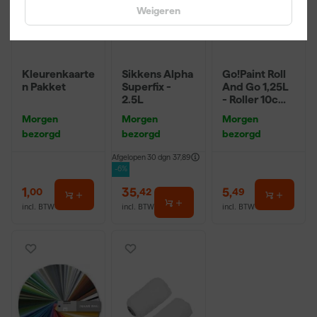
Weigeren
Kleurenkaarte
Sikkens Alpha
Go!Paint Roll
n Pakket
Superfix -
And Go 1,25L
2.5L
- Roller 10cm
+ 3
Morgen
Morgen
Morgen
Inzetbakken
bezorgd
bezorgd
bezorgd
Afgelopen 30 dgn
37,89
-6%
1
,
35
,
5
,
00
42
49
incl. BTW
incl. BTW
incl. BTW