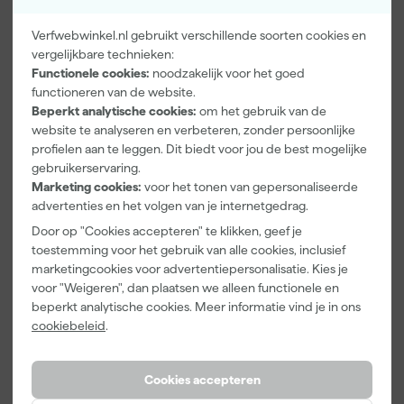
Glansgraad
Mat
Kleurdekking
Dekkend
Verfwebwinkel.nl gebruikt verschillende soorten cookies en
vergelijkbare technieken:
Overschilderbaar na
12 h
Functionele cookies:
noodzakelijk voor het goed
functioneren van de website.
Bekijk alle kenmerken
Beperkt analytische cookies:
om het gebruik van de
website te analyseren en verbeteren, zonder persoonlijke
Documenten
profielen aan te leggen. Dit biedt voor jou de best mogelijke
gebruikerservaring.
Marketing cookies:
voor het tonen van gepersonaliseerde
Veiligheidsblad
advertenties en het volgen van je internetgedrag.
Door op "Cookies accepteren" te klikken, geef je
toestemming voor het gebruik van alle cookies, inclusief
marketingcookies voor advertentiepersonalisatie. Kies je
Vaak gekocht met
voor "Weigeren", dan plaatsen we alleen functionele en
beperkt analytische cookies. Meer informatie vind je in ons
cookiebeleid
.
Cookies accepteren