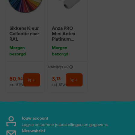
Sikkens Kleur
Anza PRO
Collectie naar
Mini Antex
RAL
Platinum
Muurverfrolle
Morgen
Morgen
r - 5cm (2st)
bezorgd
bezorgd
Adviesprijs
4,17
60
,
3
,
94
13
incl. BTW
incl. BTW
Jouw account
Log-in en beheer je bestellingen en gegevens
Nieuwsbrief