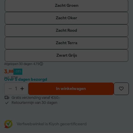
Zacht Groen
Zacht Oker
Zacht Rood
Zacht Terra
Zwart Grijs
Afgelopen 30 dagen
4,79
3
,
88
-18%
incl. BTW
Over 5 dagen bezorgd
In winkelwagen
Gratis verzending vanaf €50,-
Retourtermijn van 30 dagen
Verfwebwinkel is Kiyoh gecertificeerd