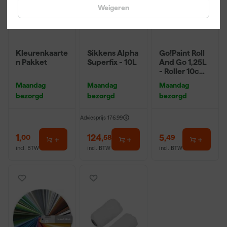
Weigeren
Kleurenkaarte
Sikkens Alpha
Go!Paint Roll
n Pakket
Superfix - 10L
And Go 1,25L
- Roller 10cm
+ 3
Maandag
Maandag
Maandag
Inzetbakken
bezorgd
bezorgd
bezorgd
Adviesprijs
176,99
1
,
124
,
5
,
00
58
49
incl. BTW
incl. BTW
incl. BTW