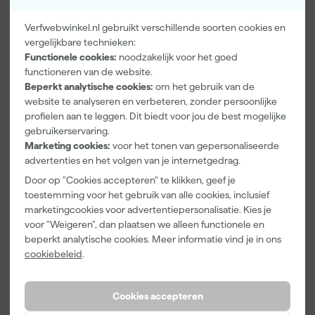
Glansgraad
Mat
Kleurdekking
Dekkend
Verfwebwinkel.nl gebruikt verschillende soorten cookies en
vergelijkbare technieken:
Overschilderbaar na
12 h
Functionele cookies:
noodzakelijk voor het goed
functioneren van de website.
Bekijk alle kenmerken
Beperkt analytische cookies:
om het gebruik van de
website te analyseren en verbeteren, zonder persoonlijke
Documenten
profielen aan te leggen. Dit biedt voor jou de best mogelijke
gebruikerservaring.
Marketing cookies:
voor het tonen van gepersonaliseerde
Veiligheidsblad
advertenties en het volgen van je internetgedrag.
Door op "Cookies accepteren" te klikken, geef je
toestemming voor het gebruik van alle cookies, inclusief
marketingcookies voor advertentiepersonalisatie. Kies je
Vaak gekocht met
voor "Weigeren", dan plaatsen we alleen functionele en
beperkt analytische cookies. Meer informatie vind je in ons
cookiebeleid
.
Cookies accepteren