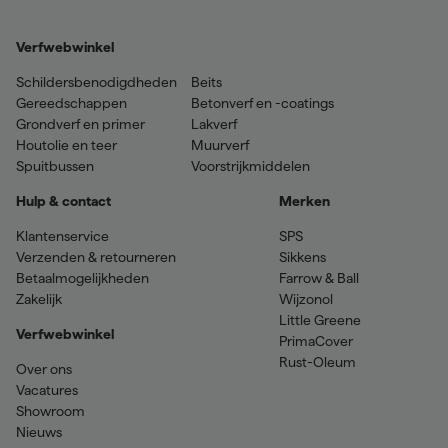
Verfwebwinkel
Schildersbenodigdheden
Beits
Gereedschappen
Betonverf en -coatings
Grondverf en primer
Lakverf
Houtolie en teer
Muurverf
Spuitbussen
Voorstrijkmiddelen
Hulp & contact
Merken
Klantenservice
SPS
Verzenden & retourneren
Sikkens
Betaalmogelijkheden
Farrow & Ball
Zakelijk
Wijzonol
Little Greene
Verfwebwinkel
PrimaCover
Rust-Oleum
Over ons
Vacatures
Showroom
Nieuws