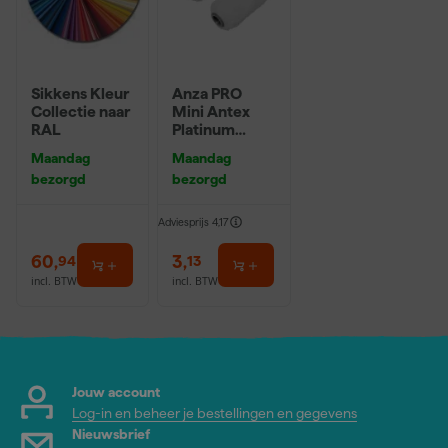
Sikkens Kleur
Anza PRO
Collectie naar
Mini Antex
RAL
Platinum
Muurverfrolle
Maandag
Maandag
r - 5cm (2st)
bezorgd
bezorgd
Adviesprijs
4,17
60
,
3
,
94
13
incl. BTW
incl. BTW
Jouw account
Log-in en beheer je bestellingen en gegevens
Nieuwsbrief