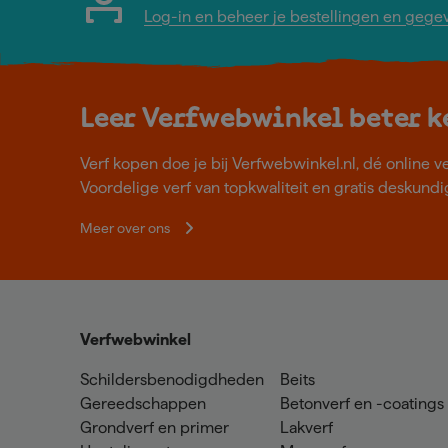
Log-in en beheer je bestellingen en gege
Leer Verfwebwinkel beter 
Verf kopen doe je bij Verfwebwinkel.nl, dé online v
Voordelige verf van topkwaliteit en gratis deskundig
Meer over ons
Verfwebwinkel
Schildersbenodigdheden
Beits
Gereedschappen
Betonverf en -coatings
Grondverf en primer
Lakverf