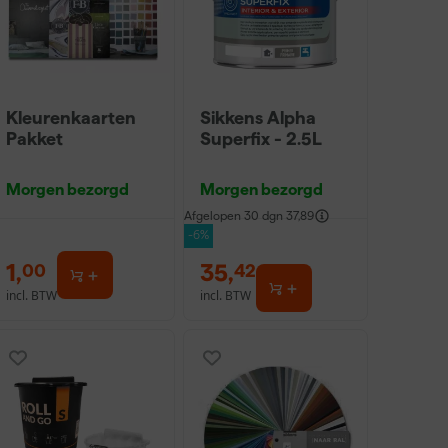
Kleurenkaarten
Sikkens Alpha
Pakket
Superfix - 2.5L
Morgen bezorgd
Morgen bezorgd
Afgelopen 30 dgn
37,89
-6%
1
,
35
,
00
42
incl. BTW
incl. BTW