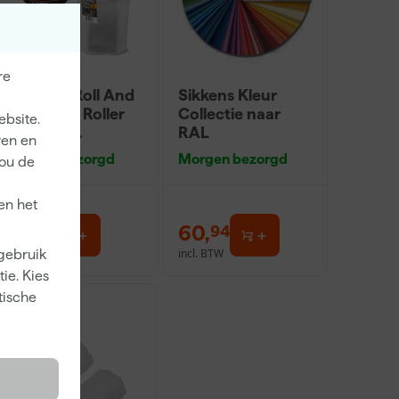
re
Go!Paint Roll And
Sikkens Kleur
Go 1,25L - Roller
Collectie naar
ebsite.
10cm + 3
RAL
ren en
Inzetbakken
Morgen bezorgd
Morgen bezorgd
jou de
en het
5
,
60
,
49
94
incl. BTW
incl. BTW
 gebruik
ie. Kies
tische