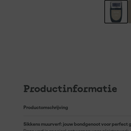
Productinformatie
Productomschrijving
Sikkens muurverf: jouw bondgenoot voor perfect 