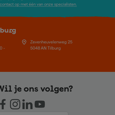
ontact op met één van onze specialisten.
lburg
Zevenheuvelenweg 25
0 -
5048 AN Tilburg
Wil je ons volgen?