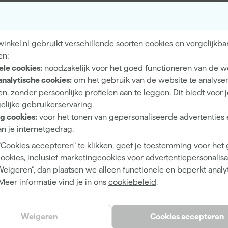
1 m²/l
2 h
nkel.nl gebruikt verschillende soorten cookies en vergelijkba
48 h
en:
ele cookies:
noodzakelijk voor het goed functioneren van de w
Waterbasis (acryl)
analytische cookies:
om het gebruik van de website te analyse
Roller
n, zonder persoonlijke profielen aan te leggen. Dit biedt voor 
elijke gebruikerservaring.
g cookies:
voor het tonen van gepersonaliseerde advertenties 
n je internetgedrag.
"Cookies accepteren" te klikken, geef je toestemming voor het
Bruin
cookies, inclusief marketingcookies voor advertentiepersonalisat
Zacht Bruin
Weigeren", dan plaatsen we alleen functionele en beperkt analy
Meer informatie vind je in ons
cookiebeleid
.
Weigeren
Cookies accepteren
8711115378930