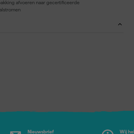
akking afvoeren naar gecertificeerde
valstromen
Nieuwsbrief
Wij he