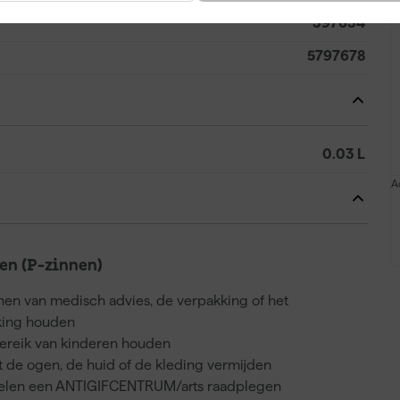
397634
5797678
0.03 L
A
n (P-zinnen)
nnen van medisch advies, de verpakking of het
kking houden
bereik van kinderen houden
 de ogen, de huid of de kleding vermijden
voelen een ANTIGIFCENTRUM/arts raadplegen