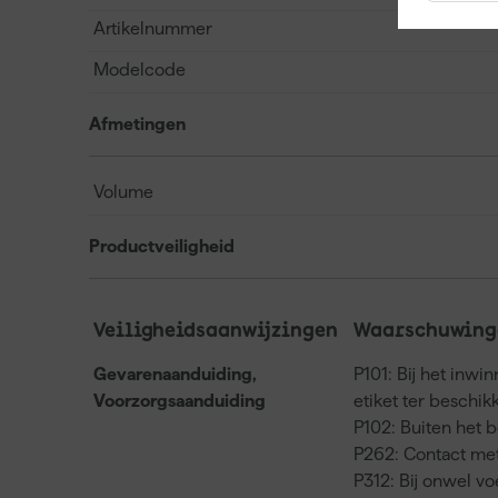
Artikelnummer
Modelcode
Afmetingen
Volume
Productveiligheid
Veiligheidsaanwijzingen
Waarschuwinge
Gevarenaanduiding,
P101: Bij het inwi
Voorzorgsaanduiding
etiket ter beschi
P102: Buiten het 
P262: Contact met
P312: Bij onwel 