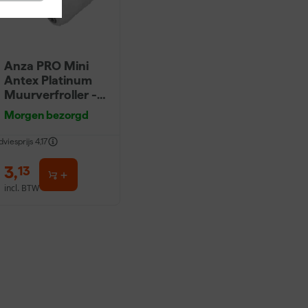
Anza PRO Mini
Antex Platinum
Muurverfroller -
5cm (2st)
Morgen bezorgd
dviesprijs
4,17
3
,
13
incl. BTW