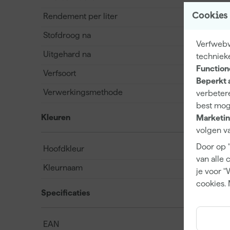
Cookies
Rendement per liter
Stofdroog na
Verfwebwi
Uitgehard na
techniek
Function
Verfsoort
Beperkt 
Verwerkingsmethode
verbetere
best mog
Kleuren
Marketin
volgen va
Door op 
Hoofdkleur
van alle 
Kleurnaam
je voor "
cookies. 
Specificaties
EAN