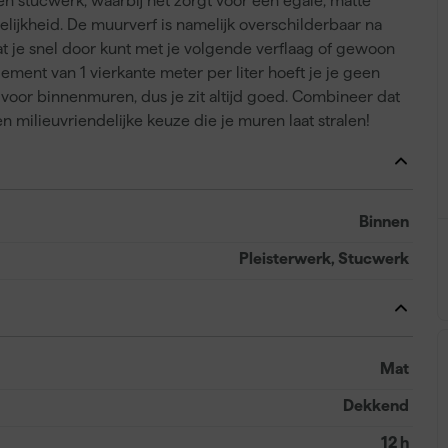
en stucwerk, waarbij het zorgt voor een egale, matte
lijkheid. De muurverf is namelijk overschilderbaar na
dat je snel door kunt met je volgende verflaag of gewoon
ment van 1 vierkante meter per liter hoeft je je geen
 voor binnenmuren, dus je zit altijd goed. Combineer dat
 milieuvriendelijke keuze die je muren laat stralen!
Binnen
Pleisterwerk, Stucwerk
Mat
Dekkend
12 h