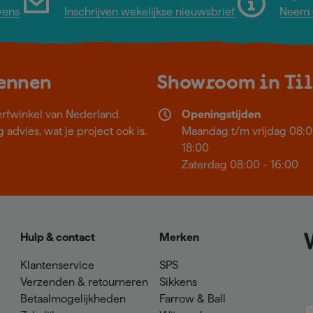
vens
Inschrijven wekelijkse nieuwsbrief
Neem c
kennen
Showroom in Ti
erfwinkel van Nederland.
Openingstijden
 advies, wat je project ook is.
Maandag t/m vrijdag 08:0
18:00
Zaterdag 08:00 - 16:00
Hulp & contact
Merken
Klantenservice
SPS
Verzenden & retourneren
Sikkens
Betaalmogelijkheden
Farrow & Ball