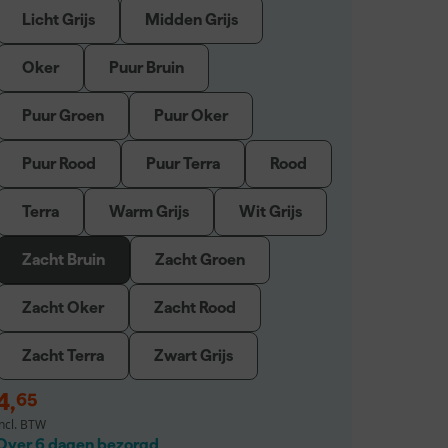
Licht Grijs
Midden Grijs
Oker
Puur Bruin
Puur Groen
Puur Oker
Puur Rood
Puur Terra
Rood
Terra
Warm Grijs
Wit Grijs
Zacht Bruin
Zacht Groen
Zacht Oker
Zacht Rood
Zacht Terra
Zwart Grijs
4
,
65
incl. BTW
Over 6 dagen bezorgd