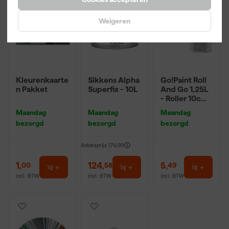
Weigeren
Kleurenkaarte
Sikkens Alpha
Go!Paint Roll
n Pakket
Superfix - 10L
And Go 1,25L
- Roller 10cm
+ 3
Maandag
Maandag
Maandag
Inzetbakken
bezorgd
bezorgd
bezorgd
Adviesprijs
176,99
1
,
124
,
5
,
00
58
49
incl. BTW
incl. BTW
incl. BTW