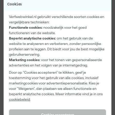
laat stralen!
Cookies
Verf & Chemie
Glansgraad
Mat
Verfwebwinkel.nl gebruikt verschillende soorten cookies en
vergelijkbare technieken:
Kleurdekking
Dekkend
Functionele cookies:
noodzakelijk voor het goed
Overschilderbaar na
12 h
functioneren van de website.
Beperkt analytische cookies:
om het gebruik van de
Bekijk alle kenmerken
website te analyseren en verbeteren, zonder persoonlijke
profielen aan te leggen. Dit biedt voor jou de best mogelijke
Documenten
gebruikerservaring.
Marketing cookies:
voor het tonen van gepersonaliseerde
advertenties en het volgen van je internetgedrag.
Veiligheidsblad
Door op "Cookies accepteren" te klikken, geef je
toestemming voor het gebruik van alle cookies, inclusief
marketingcookies voor advertentiepersonalisatie. Kies je
voor "Weigeren", dan plaatsen we alleen functionele en
Vaak gekocht met
beperkt analytische cookies. Meer informatie vind je in ons
cookiebeleid
.
Cookies accepteren