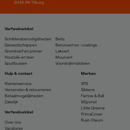
5048 AN Tilburg
Verfwebwinkel
Schildersbenodigdheden
Beits
Gereedschappen
Betonverf en -coatings
Grondverf en primer
Lakverf
Houtolie en teer
Muurverf
Spuitbussen
Voorstrijkmiddelen
Hulp & contact
Merken
Klantenservice
SPS
Verzenden & retourneren
Sikkens
Betaalmogelijkheden
Farrow & Ball
Zakelijk
Wijzonol
Little Greene
Verfwebwinkel
PrimaCover
Rust-Oleum
Over ons
Vacatures