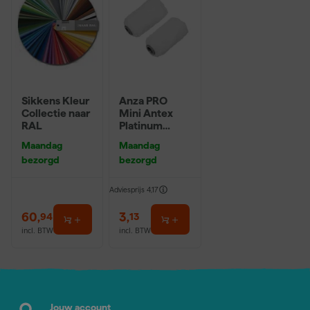
Sikkens Kleur
Anza PRO
Collectie naar
Mini Antex
RAL
Platinum
Muurverfrolle
Maandag
Maandag
r - 5cm (2st)
bezorgd
bezorgd
Adviesprijs
4,17
60
,
3
,
94
13
incl. BTW
incl. BTW
Jouw account