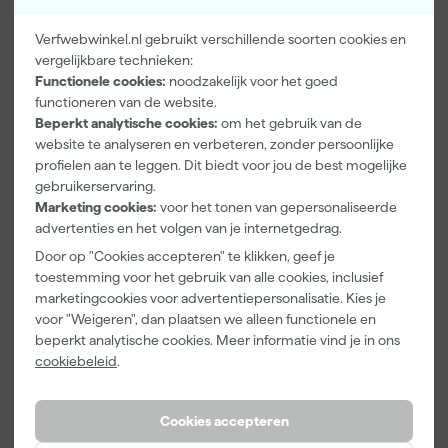
Glansgraad
Mat
Kleurdekking
Dekkend
Verfwebwinkel.nl gebruikt verschillende soorten cookies en
vergelijkbare technieken:
Overschilderbaar na
12 h
Functionele cookies:
noodzakelijk voor het goed
functioneren van de website.
Bekijk alle kenmerken
Beperkt analytische cookies:
om het gebruik van de
website te analyseren en verbeteren, zonder persoonlijke
Documenten
profielen aan te leggen. Dit biedt voor jou de best mogelijke
gebruikerservaring.
Marketing cookies:
voor het tonen van gepersonaliseerde
Veiligheidsblad
advertenties en het volgen van je internetgedrag.
Door op "Cookies accepteren" te klikken, geef je
toestemming voor het gebruik van alle cookies, inclusief
marketingcookies voor advertentiepersonalisatie. Kies je
Vaak gekocht met
voor "Weigeren", dan plaatsen we alleen functionele en
beperkt analytische cookies. Meer informatie vind je in ons
cookiebeleid
.
Cookies accepteren