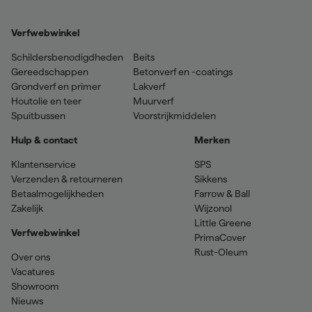
Verfwebwinkel
Schildersbenodigdheden
Beits
Gereedschappen
Betonverf en -coatings
Grondverf en primer
Lakverf
Houtolie en teer
Muurverf
Spuitbussen
Voorstrijkmiddelen
Hulp & contact
Merken
Klantenservice
SPS
Verzenden & retourneren
Sikkens
Betaalmogelijkheden
Farrow & Ball
Zakelijk
Wijzonol
Little Greene
Verfwebwinkel
PrimaCover
Rust-Oleum
Over ons
Vacatures
Showroom
Nieuws