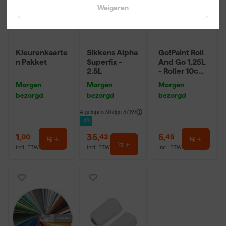
Weigeren
Kleurenkaarte
Sikkens Alpha
Go!Paint Roll
n Pakket
Superfix -
And Go 1,25L
2.5L
- Roller 10cm
+ 3
Morgen
Morgen
Morgen
Inzetbakken
bezorgd
bezorgd
bezorgd
Afgelopen 30 dgn
37,89
-6%
1
,
35
,
5
,
00
42
49
incl. BTW
incl. BTW
incl. BTW