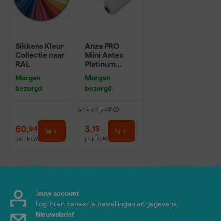
Sikkens Kleur
Anza PRO
Collectie naar
Mini Antex
RAL
Platinum
Muurverfrolle
Morgen
Morgen
r - 5cm (2st)
bezorgd
bezorgd
Adviesprijs
4,17
60
,
3
,
94
13
incl. BTW
incl. BTW
Jouw account
Log-in en beheer je bestellingen en gegevens
Nieuwsbrief